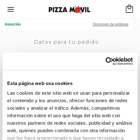
Atención
Opciones de entrega
Datos para tu pedido
Elige una opción para realizar tu pedido
Domicilio
Esta página web usa cookies
Recoger
Las cookies de este sitio web se usan para personalizar
el contenido y los anuncios, ofrecer funciones de redes
sociales y analizar el tráfico. Además, compartimos
Localiza tu tienda
información sobre el uso que haga del sitio web con
nuestros partners de redes sociales, publicidad y análisis
web, quienes pueden combinarla con otra información
Ciudad (sin el artículo; Ej. Coruña en lugar de A
Coruña):
que les haya proporcionado o que hayan recopilado a