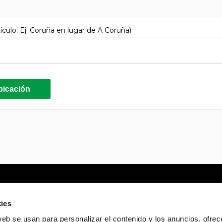
tículo; Ej. Coruña en lugar de A Coruña):
bicación
Mi Cuenta
Nutrición
Políti
ies
Crear una Cuenta
Salud y Nutrición
Aviso 
web se usan para personalizar el contenido y los anuncios, ofrec