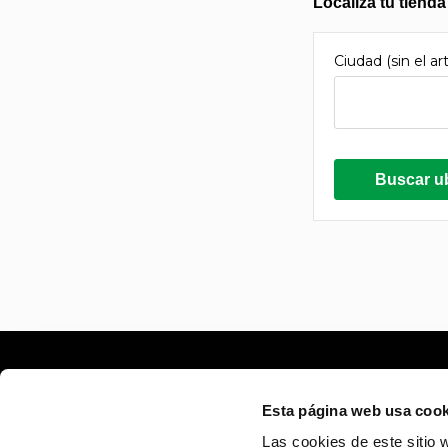
Localiza tu tienda
Ciudad (sin el ar
Buscar u
Sobre Pizza Móvil
Atención al Cliente
Esta página web usa cook
História Pizza Móvil
Preguntas Frecuentes
Las cookies de este sitio 