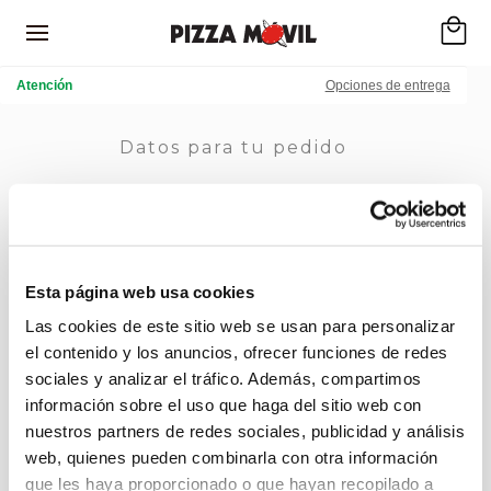
Atención
Opciones de entrega
Datos para tu pedido
Elige una opción para realizar tu pedido
Domicilio
Esta página web usa cookies
Recoger
Las cookies de este sitio web se usan para personalizar
el contenido y los anuncios, ofrecer funciones de redes
sociales y analizar el tráfico. Además, compartimos
Localiza tu tienda
información sobre el uso que haga del sitio web con
nuestros partners de redes sociales, publicidad y análisis
web, quienes pueden combinarla con otra información
Ciudad (sin el artículo; Ej. Coruña en lugar de A
Coruña):
que les haya proporcionado o que hayan recopilado a